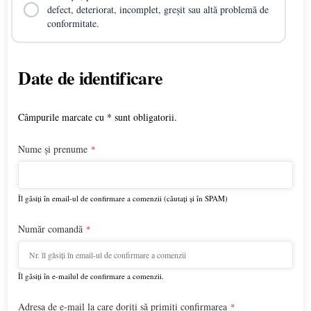
defect, deteriorat, incomplet, greșit sau altă problemă de
conformitate.
Date de identificare
Contact
Email
*
Câmpurile marcate cu * sunt obligatorii.
Nume și prenume
*
Îl găsiți în email-ul de confirmare a comenzii (căutați și în SPAM)
Număr comandă
*
Îl găsiți în e-mailul de confirmare a comenzii.
Adresa de e-mail la care doriți să primiți confirmarea
*