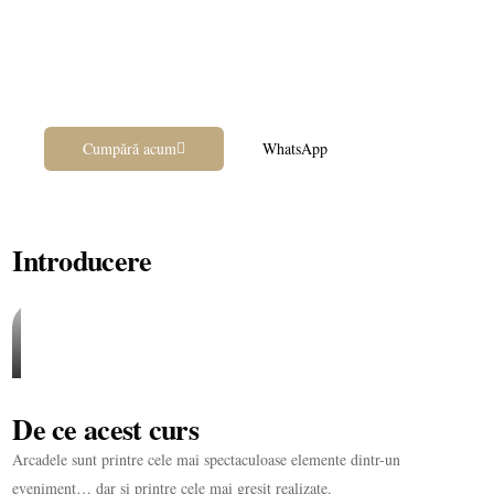
Secretele Arcadelor Perfecte
Construiește arcade stabile, spectaculoase și profitabile
📍 Online
💰 590,00 lei
Cumpără acum
WhatsApp
Introducere
De ce acest curs
Arcadele sunt printre cele mai spectaculoase elemente dintr-un
eveniment… dar și printre cele mai greșit realizate.