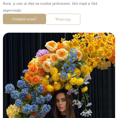
floral, și cum să obții un rezultat profesionist, fără risipă și fără
improvizații.
Cumpără acum
WhatsApp