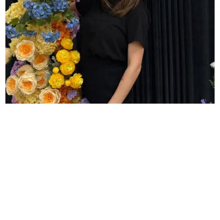
Contul meu
Îți sună cunoscut?
Arcada nu stă dreaptă și simți că „trage” într-o
✦
parte
✦
Consumi prea multe flori și tot nu obții volum